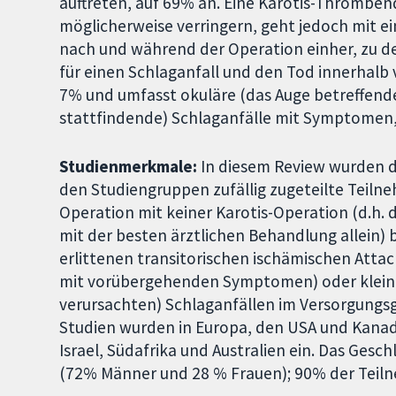
auftreten, auf 69% an. Eine Karotis-Thromben
möglicherweise verringern, geht jedoch mit ei
nach und während der Operation einher, zu de
für einen Schlaganfall und den Tod innerhalb
7% und umfasst okuläre (das Auge betreffende
stattfindende) Schlaganfälle mit Symptomen, 
Studienmerkmale:
In diesem Review wurden dr
den Studiengruppen zufällig zugeteilte Teilneh
Operation mit keiner Karotis-Operation (d.h.
mit der besten ärztlichen Behandlung allein) 
erlittenen transitorischen ischämischen Att
mit vorübergehenden Symptomen) oder klein
verursachten) Schlaganfällen im Versorgungsge
Studien wurden in Europa, den USA und Kanad
Israel, Südafrika und Australien ein. Das Gesc
(72% Männer und 28 % Frauen); 90% der Teiln