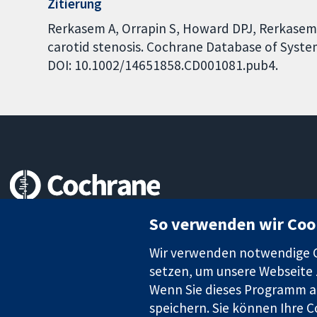
Zitierung
Rerkasem A, Orrapin S, Howard DPJ, Rerkasem
carotid stenosis. Cochrane Database of System
DOI: 10.1002/14651858.CD001081.pub4.
Zuverlässige Evidenz
So verwenden wir Coo
Informierte Entscheidungen
Bessere Gesundheit
Wir verwenden notwendige Co
setzen, um unsere Webseite z
Wenn Sie dieses Programm au
speichern. Sie können Ihre C
Die Cochrane Collaboration ist eine gemeinützige Organisation (N