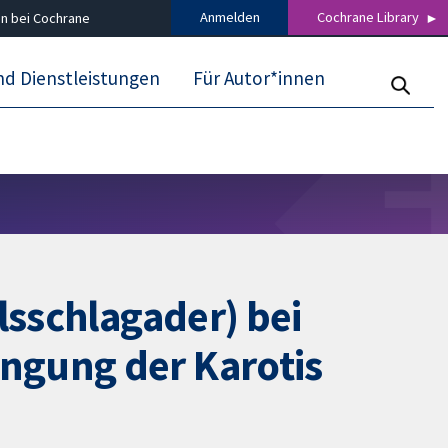
Anmelden
Cochrane Library
n bei Cochrane
nd Dienstleistungen
Für Autor*innen
lsschlagader) bei
ngung der Karotis