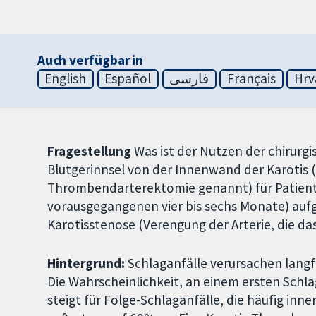
Auch verfügbar in
English
Español
فارسی
Français
Hrv
Fragestellung
Was ist der Nutzen der chirur
Blutgerinnsel von der Innenwand der Karotis (-
Thrombendarterektomie genannt) für Patient
vorausgegangenen vier bis sechs Monate) au
Karotisstenose (Verengung der Arterie, die das
Hintergrund:
Schlaganfälle verursachen langf
Die Wahrscheinlichkeit, an einem ersten Schl
steigt für Folge-Schlaganfälle, die häufig inn