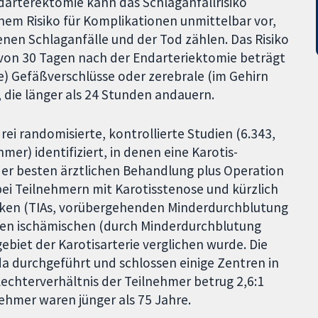
darterektomie kann das Schlaganfallrisiko
nem Risiko für Komplikationen unmittelbar vor,
nen Schlaganfälle und der Tod zählen. Das Risiko
 von 30 Tagen nach der Endarteriektomie beträgt
) Gefäßverschlüsse oder zerebrale (im Gehirn
die länger als 24 Stunden andauern.
ei randomisierte, kontrollierte Studien (6.343,
mer) identifiziert, in denen eine Karotis-
 der besten ärztlichen Behandlung plus Operation
bei Teilnehmern mit Karotisstenose und kürzlich
acken (TIAs, vorübergehenden Minderdurchblutung
en ischämischen (durch Minderdurchblutung
biet der Karotisarterie verglichen wurde. Die
a durchgeführt und schlossen einige Zentren in
hlechterverhältnis der Teilnehmer betrug 2,6:1
ehmer waren jünger als 75 Jahre.