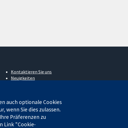
Kontaktieren Sie uns
Neuigkeiten
Pressestelle
Über uns
Stellenangebote
en auch optionale Cookies
Cochrane Library
r, wenn Sie dies zulassen.
 Ihre Präferenzen zu
n Link "Cookie-
 beschränkter Haftung (Nr. 03044323) registriert. Umsatzsteuer-