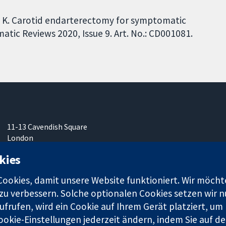
 K. Carotid endarterectomy for symptomatic
atic Reviews 2020, Issue 9. Art. No.: CD001081.
11-13 Cavendish Square
London
W1G0AN
kies
Vereinigtes Königreich
okies, damit unsere Website funktioniert. Wir möcht
u verbessern. Solche optionalen Cookies setzen wir nu
frufen, wird ein Cookie auf Ihrem Gerät platziert, um
ookie-Einstellungen jederzeit ändern, indem Sie auf de
r. 1045921) und in England und in Wales als eine Gesellschaft mit