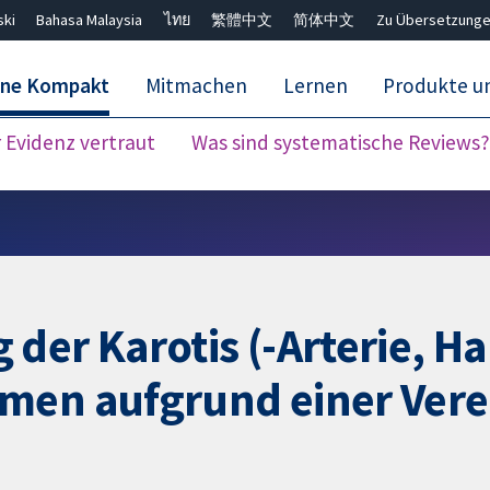
ski
Bahasa Malaysia
ไทย
繁體中文
简体中文
Zu Übersetzunge
ane Kompakt
Mitmachen
Lernen
Produkte u
Evidenz vertraut
Was sind systematische Reviews?
Close search ✖
der Karotis (-Arterie, Ha
men aufgrund einer Vere