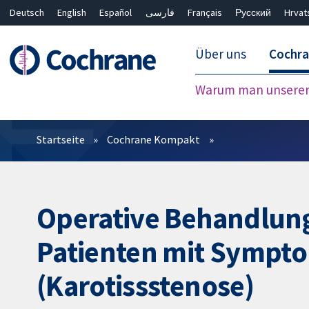
Deutsch
English
Español
فارسی
Français
Русский
Hrvat
Über uns
Cochr
Warum man unserer 
Filter
Startseite
Cochrane Kompakt
Operative Behandlung 
Patienten mit Sympto
(Karotissstenose)