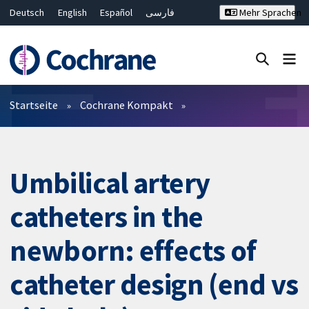
Deutsch
English
Español
فارسی
Mehr Sprachen
Français
Русский
Hrvatski
Bahasa Malaysia
ไทย
繁體中文
简体中文
Close search ✖
Filter
Startseite
Cochrane Kompakt
Umbilical artery
catheters in the
newborn: effects of
catheter design (end vs