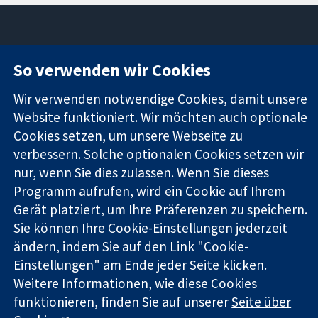
So verwenden wir Cookies
11-13 Cavendish
Kontaktieren
Square
Sie uns
Zuverlässige
Wir verwenden notwendige Cookies, damit unsere
London
Neuigkeiten
Evidenz
W1G0AN
Pressestelle
Website funktioniert. Wir möchten auch optionale
Informierte
Vereinigtes
Über uns
Cookies setzen, um unsere Webseite zu
Entscheidungen
Königreich
Stellenangebot
verbessern. Solche optionalen Cookies setzen wir
Bessere
Cochrane
nur, wenn Sie dies zulassen. Wenn Sie dieses
Gesundheit
Library
Programm aufrufen, wird ein Cookie auf Ihrem
Gerät platziert, um Ihre Präferenzen zu speichern.
Sie können Ihre Cookie-Einstellungen jederzeit
Die Cochrane Collaboration ist eine gemeinützige Organisation
ändern, indem Sie auf den Link "Cookie-
(Nr. 1045921) und in England und in Wales als eine Gesellschaft
mit beschränkter Haftung (Nr. 03044323) registriert.
Einstellungen" am Ende jeder Seite klicken.
Umsatzsteuer-Identifikationsnummer GB 718 2127 49.
Weitere Informationen, wie diese Cookies
funktionieren, finden Sie auf unserer
Seite über
Copyright © 2026 The Cochrane Collaboration