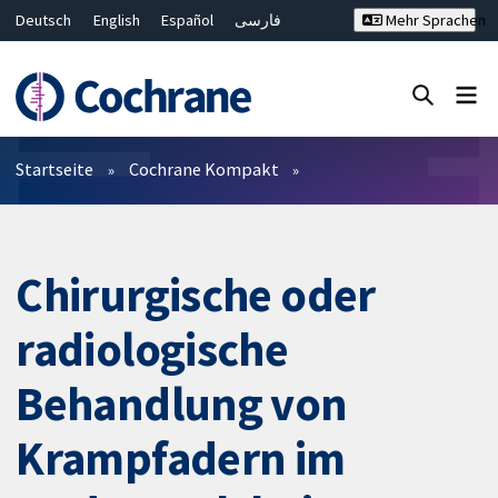
Deutsch
English
Español
فارسی
Mehr Sprachen
Français
Русский
Hrvatski
Bahasa Malaysia
ไทย
繁體中文
简体中文
Close search ✖
Filter
Startseite
Cochrane Kompakt
Chirurgische oder
radiologische
Behandlung von
Krampfadern im