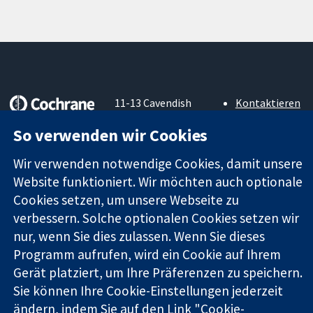
11-13 Cavendish
Kontaktieren
Square
Sie uns
So verwenden wir Cookies
Zuverlässige
London
Neuigkeiten
Evidenz
W1G0AN
Pressestelle
Wir verwenden notwendige Cookies, damit unsere
Informierte
Vereinigtes
Über uns
Entscheidungen
Königreich
Stellenangebot
Website funktioniert. Wir möchten auch optionale
Bessere
Cochrane
Cookies setzen, um unsere Webseite zu
Gesundheit
Library
verbessern. Solche optionalen Cookies setzen wir
nur, wenn Sie dies zulassen. Wenn Sie dieses
Programm aufrufen, wird ein Cookie auf Ihrem
Die Cochrane Collaboration ist eine gemeinützige Organisation
Gerät platziert, um Ihre Präferenzen zu speichern.
(Nr. 1045921) und in England und in Wales als eine Gesellschaft
Sie können Ihre Cookie-Einstellungen jederzeit
mit beschränkter Haftung (Nr. 03044323) registriert.
ändern, indem Sie auf den Link "Cookie-
Umsatzsteuer-Identifikationsnummer GB 718 2127 49.