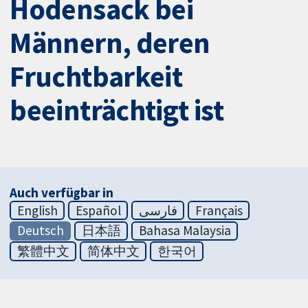
Hodensack bei
Männern, deren
Fruchtbarkeit
beeinträchtigt ist
Auch verfügbar in
English
Español
فارسی
Français
Deutsch
日本語
Bahasa Malaysia
繁體中文
简体中文
한국어