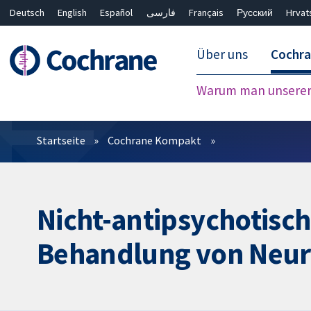
Deutsch
English
Español
فارسی
Français
Русский
Hrvat
Über uns
Cochr
Warum man unserer 
Filter
Startseite
Cochrane Kompakt
Nicht-antipsychotisc
Behandlung von Neuro