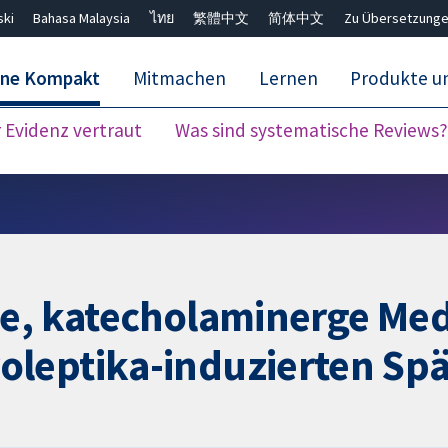
ski
Bahasa Malaysia
ไทย
繁體中文
简体中文
Zu Übersetzunge
ane Kompakt
Mitmachen
Lernen
Produkte u
Evidenz vertraut
Was sind systematische Reviews?
Close search ✖
he, katecholaminerge Me
leptika-induzierten Spä