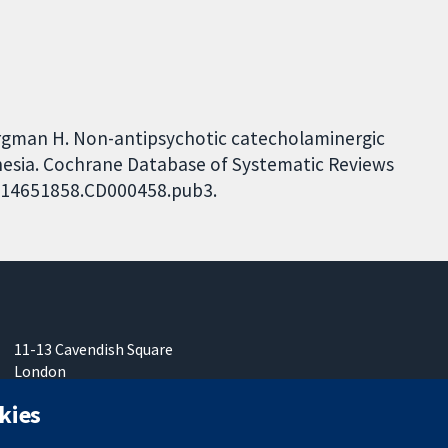
ergman H. Non-antipsychotic catecholaminergic
inesia. Cochrane Database of Systematic Reviews
02/14651858.CD000458.pub3.
11-13 Cavendish Square
London
W1G0AN
kies
Vereinigtes Königreich