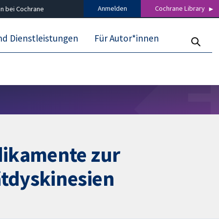
Anmelden
Cochrane Library
n bei Cochrane
nd Dienstleistungen
Für Autor*innen
dikamente zur
tdyskinesien