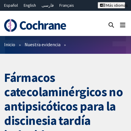
Español
English
فارسی
Français
Más idiomas
Русский
Hrvatski
Deutsch
Bahasa Malaysia
ไทย
繁體中文
简体中文
Cerrar búsqueda ✖
Filtros
Inicio
Nuestra evidencia
Fármacos
catecolaminérgicos no
antipsicóticos para la
discinesia tardía