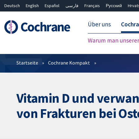
Deutsch
English
Español
فارسی
Français
Русский
Hrvat
Über uns
Cochr
Warum man unserer 
Filter
Startseite
Cochrane Kompakt
Vitamin D und verwa
von Frakturen bei Os