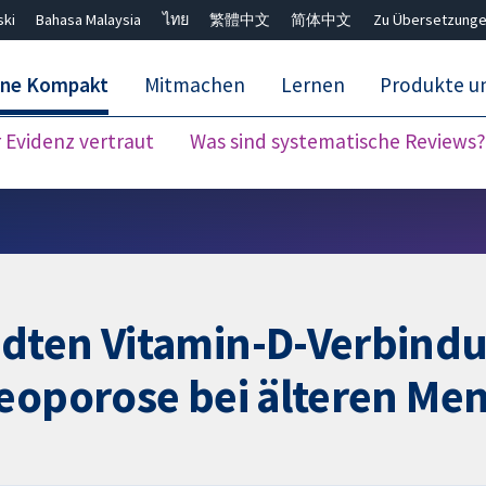
ski
Bahasa Malaysia
ไทย
繁體中文
简体中文
Zu Übersetzunge
ane Kompakt
Mitmachen
Lernen
Produkte u
Evidenz vertraut
Was sind systematische Reviews?
Close search ✖
ndten Vitamin-D-Verbind
teoporose bei älteren Me