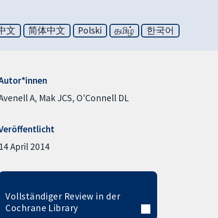
中文
简体中文
Polski
தமிழ்
한국어
Autor*innen
Avenell A
Mak JCS
O'Connell DL
Veröffentlicht
14 April 2014
Vollständiger Review in der
Cochrane Library