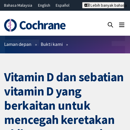
Bahasa Malaysia
English
Español
Lebih banyak bahasa
فارسی
Français
Русский
Hrvatski
Deutsch
ไทย
繁體中文
简体中文
Tutup carian ✖
Penapis
Laman depan
Bukti kami
Vitamin D dan sebatian
vitamin D yang
berkaitan untuk
mencegah keretakan