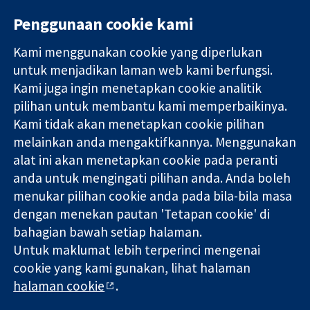
Penggunaan cookie kami
Kami menggunakan cookie yang diperlukan
11-13 Cavendish
Hubungi kita
untuk menjadikan laman web kami berfungsi.
Square
Berita
Kami juga ingin menetapkan cookie analitik
Bukti yang
London
Pejabat
pilihan untuk membantu kami memperbaikinya.
dipercayai.
W1G 0AN
akhbar
keputusan
Kami tidak akan menetapkan cookie pilihan
United Kingdom
Perihal Kami
termaklum
Pekerjaan
melainkan anda mengaktifkannya. Menggunakan
Kesihatan yang
Cochrane
alat ini akan menetapkan cookie pada peranti
lebih baik
Library
anda untuk mengingati pilihan anda. Anda boleh
menukar pilihan cookie anda pada bila-bila masa
dengan menekan pautan 'Tetapan cookie' di
Kolaborasi Cochrane ialah sebuah badan amal (no. 1045921) dan
bahagian bawah setiap halaman.
sebuah syarikat terhad oleh jaminan (no. 03044323) yang
Untuk maklumat lebih terperinci mengenai
berdaftar di England & Wales. Nombor pendaftaran VAT GB 718
2127 49.
cookie yang kami gunakan, lihat halaman
halaman cookie
.
Hak Cipta © 2026 Kolabrasi Cochrane