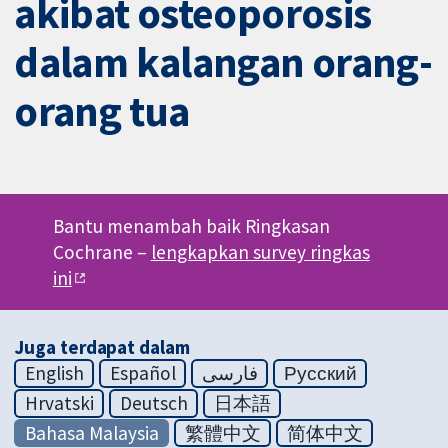
akibat osteoporosis
dalam kalangan orang-
orang tua
Bantu menambah baik Ringkasan
Cochrane –
lengkapkan survey ringkas
ini
Juga terdapat dalam
English
Español
فارسی
Русский
Hrvatski
Deutsch
日本語
Bahasa Malaysia
繁體中文
简体中文