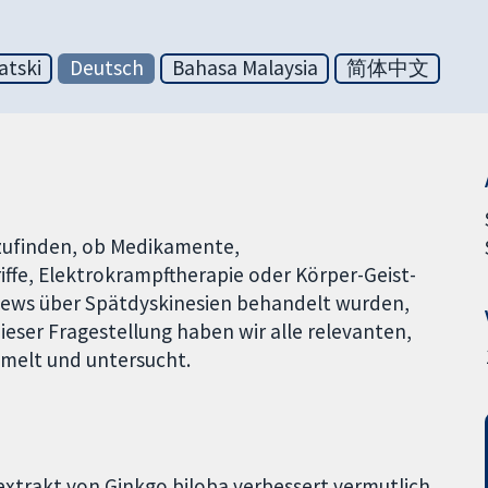
atski
Deutsch
Bahasa Malaysia
简体中文
szufinden, ob Medikamente,
iffe, Elektrokrampftherapie oder Körper-Geist-
views über Spätdyskinesien behandelt wurden,
eser Fragestellung haben wir alle relevanten,
mmelt und untersucht.
xtrakt von Ginkgo biloba verbessert vermutlich