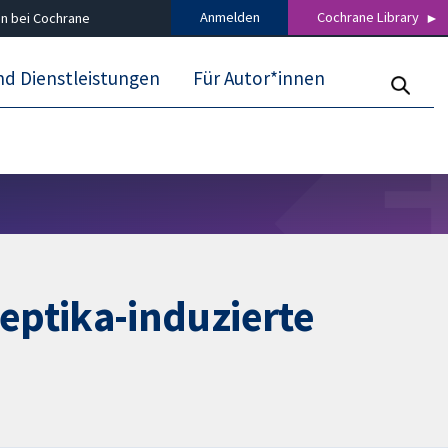
Anmelden
Cochrane Library
n bei Cochrane
nd Dienstleistungen
Für Autor*innen
ptika-induzierte