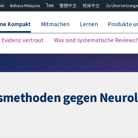
ski
Bahasa Malaysia
ไทย
繁體中文
简体中文
Zu Übersetzunge
ane Kompakt
Mitmachen
Lernen
Produkte u
Evidenz vertraut
Was sind systematische Reviews?
Close search ✖
smethoden gegen Neurole