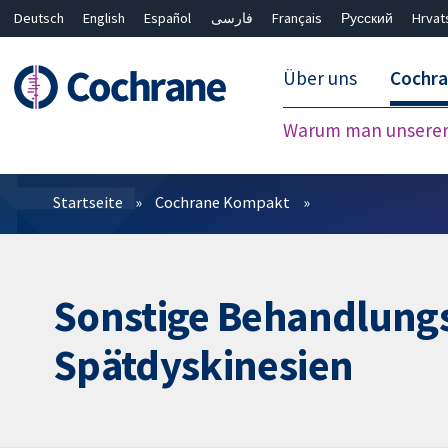
Deutsch
English
Español
فارسی
Français
Русский
Hrvat
Über uns
Cochr
Warum man unserer 
Filter
Startseite
Cochrane Kompakt
Sonstige Behandlung
Spätdyskinesien