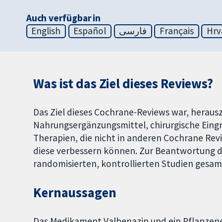
Auch verfügbar in
English
Español
فارسی
Français
Hrv
Was ist das Ziel dieses Reviews?
Das Ziel dieses Cochrane-Reviews war, herau
Nahrungsergänzungsmittel, chirurgische Eingr
Therapien, die nicht in anderen Cochrane Re
diese verbessern können. Zur Beantwortung di
randomisierten, kontrollierten Studien gesa
Kernaussagen
Das Medikament Valbenazin und ein Pflanzene