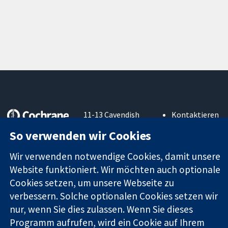
11-13 Cavendish
Kontaktieren
Square
Sie uns
So verwenden wir Cookies
Zuverlässige
London
Neuigkeiten
Evidenz
W1G0AN
Pressestelle
Wir verwenden notwendige Cookies, damit unsere
Informierte
Vereinigtes
Über uns
Website funktioniert. Wir möchten auch optionale
Entscheidungen
Königreich
Stellenangebot
Bessere
Cookies setzen, um unsere Webseite zu
Cochrane
Gesundheit
Library
verbessern. Solche optionalen Cookies setzen wir
nur, wenn Sie dies zulassen. Wenn Sie dieses
Programm aufrufen, wird ein Cookie auf Ihrem