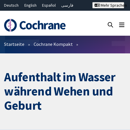
Deutsch
English
Español
فارسی
Mehr Sprachen
Français
Русский
Hrvatski
Bahasa Malaysia
ไทย
繁體中文
简体中文
Close search ✖
Filter
Startseite
Cochrane Kompakt
Aufenthalt im Wasser
während Wehen und
Geburt