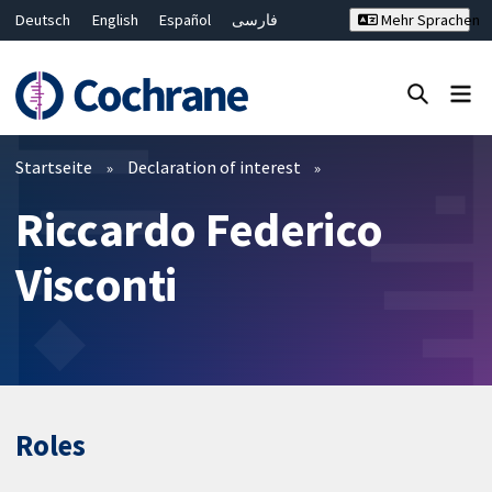
Deutsch
English
Español
فارسی
Mehr Sprachen
Français
Русский
Hrvatski
Bahasa Malaysia
ไทย
繁體中文
简体中文
Close search ✖
Filter
Startseite
Declaration of interest
Riccardo Federico
Visconti
Roles