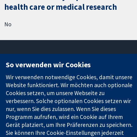
health care or medical research
No
So verwenden wir Cookies
11-13 Cavendish
Kontaktieren
Square
Sie uns
Wir verwenden notwendige Cookies, damit unsere
Zuverlässige
London
Neuigkeiten
Website funktioniert. Wir möchten auch optionale
Evidenz
W1G0AN
Pressestelle
Cookies setzen, um unsere Webseite zu
Informierte
Vereinigtes
Über uns
Entscheidungen
verbessern. Solche optionalen Cookies setzen wir
Königreich
Stellenangebot
Bessere
Cochrane
nur, wenn Sie dies zulassen. Wenn Sie dieses
Gesundheit
Library
Programm aufrufen, wird ein Cookie auf Ihrem
Gerät platziert, um Ihre Präferenzen zu speichern.
Sie können Ihre Cookie-Einstellungen jederzeit