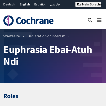
Deutsch
English
Español
فارسی
Mehr Sprachen
Français
Русский
Hrvatski
Bahasa Malaysia
ไทย
繁體中文
简体中文
Close search ✖
Filter
Startseite
Declaration of interest
Euphrasia Ebai-Atuh
Ndi
Roles