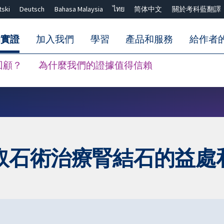
tski
Deutsch
Bahasa Malaysia
ไทย
简体中文
關於考科藍翻譯
的實證
加入我們
學習
產品和服務
給作者
回顧？
為什麼我們的證據值得信賴
關閉搜尋 ✖
取石術治療腎結石的益處