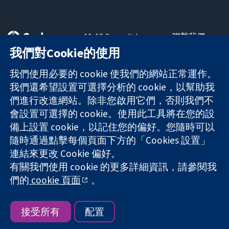
11-13 Cavendish
聯繫我們
Square
新聞
我們對Cookie的使用
可信任實證
London
新聞部
知情決定
W1G 0AN
關於我們
我們使用必要的 cookie 使我們的網站正常運作。
更完善的健康照
United Kingdom
工作機會
我們還希望設置可選擇分析的 cookie，以幫助我
護
Cochrane
們進行改進網站。除非您啟用它們，否則我們不
Library
會設置可選擇的 cookie。使用此工具將在您的設
備上設置 cookie，以記住您的偏好。您隨時可以
隨時通過點擊每個頁面下方的「Cookies 設置」
The Cochrane Collaboration is a charity (no. 1045921) and a
連結來更改 Cookie 偏好。
company limited by guarantee (no. 03044323) registered in
England & Wales. VAT registration number GB 718 2127 49.
有關我們使用 cookie 的更多詳細資訊，請參閱我
們的
cookie 頁面
。
版權所有 © 2026 The Cochrane Collaboration
網站條款與條件
|
免責聲明
|
隱私權
|
Cookie 政策
|
Cookie 設定
接受所有
配置