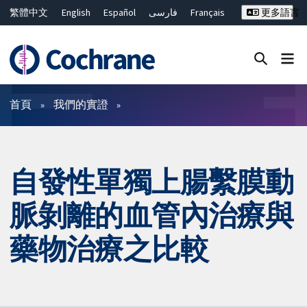
繁體中文
English
Español
فارسی
Français
更多語言
Русский
Hrvatski
Deutsch
Bahasa Malaysia
ไทย
简体中文
關閉搜尋 ✖
篩選條件
首頁
我們的實證
自發性單獨上腸繫膜動
脈剝離的血管內治療與
藥物治療之比較