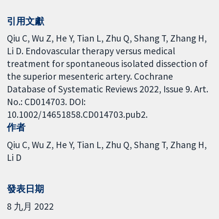
引用文獻
Qiu C, Wu Z, He Y, Tian L, Zhu Q, Shang T, Zhang H,
Li D. Endovascular therapy versus medical
treatment for spontaneous isolated dissection of
the superior mesenteric artery. Cochrane
Database of Systematic Reviews 2022, Issue 9. Art.
No.: CD014703. DOI:
10.1002/14651858.CD014703.pub2.
作者
Qiu C
Wu Z
He Y
Tian L
Zhu Q
Shang T
Zhang H
Li D
發表日期
8 九月 2022