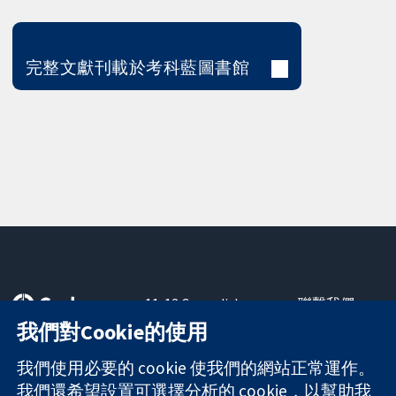
完整文獻刊載於考科藍圖書館
11-13 Cavendish
聯繫我們
Square
新聞
我們對Cookie的使用
可信任實證
London
新聞部
知情決定
W1G 0AN
關於我們
我們使用必要的 cookie 使我們的網站正常運作。
更完善的健康照
United Kingdom
工作機會
我們還希望設置可選擇分析的 cookie，以幫助我