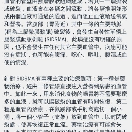
血管的管壁由數層膜狀組織組成，若其中一層撕裂
或破裂，血液會在各層之間流動，將各層推開並形
成兩個血液可通過的通道，進而阻止血液輸送氧氣
和營養。當腹部（胃附近）其中一條的主要動脈
(稱為上腸繫膜動脈) 破裂後，會發生自發性單獨上
腸繫膜動脈剝離 (SIDSMA)。此病症沒有明確的原
因，也不會發生在任何其它主要血管中。病患可能
沒有症狀，也可能有腹痛、噁心、嘔吐、腹瀉或血
便的情況。
針對 SIDSMA 有兩種主要的治療選項：第一種是藥
物治療，經由一條管線直接注入營養到病患的血管
中。如此一來，用來消化食物的腸胃將不需要那麼
多的血液，就可以讓破裂的血管有時間恢復。第二
種是血管內治療，在鼠蹊部或手肘窩處切一個小
洞，將一個小管子（支架）放到血管中，以封閉破
裂處，使其恢復正常血流。藥物治療有可能會失
敗，而支架在血管內治療後也可能無法長期維持正