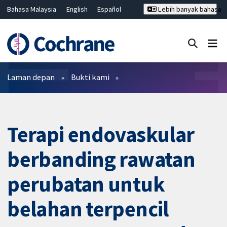
Bahasa Malaysia
English
Español
Lebih banyak bahasa
فارسی
Français
Русский
Hrvatski
Deutsch
ไทย
繁體中文
简体中文
Tutup carian ✖
Penapis
Laman depan
Bukti kami
Terapi endovaskular
berbanding rawatan
perubatan untuk
belahan terpencil