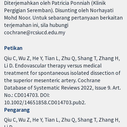
Diterjemahkan oleh Patricia Ponniah (Klinik
Pergigian Seremban). Disunting oleh Norhayati
Mohd Noor. Untuk sebarang pertanyaan berkaitan
terjemahan ini, sila hubungi
cochrane@rcsiucd.edu.my
Petikan
Qiu C, Wu Z, He Y, Tian L, Zhu Q, Shang T, Zhang H,
Li D. Endovascular therapy versus medical
treatment for spontaneous isolated dissection of
the superior mesenteric artery. Cochrane
Database of Systematic Reviews 2022, Issue 9. Art.
No.: CD014703. DOI:
10.1002/14651858.CD014703.pub2.
Pengarang
Qiu C
Wu Z
He Y
Tian L
Zhu Q
Shang T
Zhang H