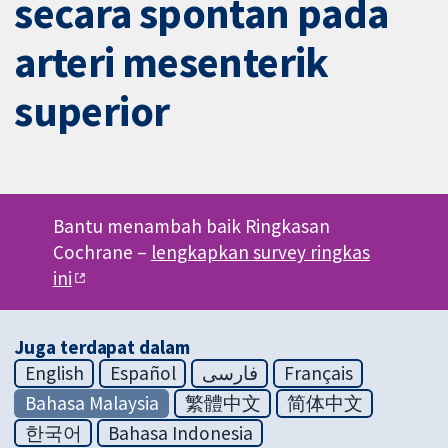
secara spontan pada
arteri mesenterik
superior
Bantu menambah baik Ringkasan
Cochrane –
lengkapkan survey ringkas
ini
Juga terdapat dalam
English
Español
فارسی
Français
Bahasa Malaysia
繁體中文
简体中文
한국어
Bahasa Indonesia