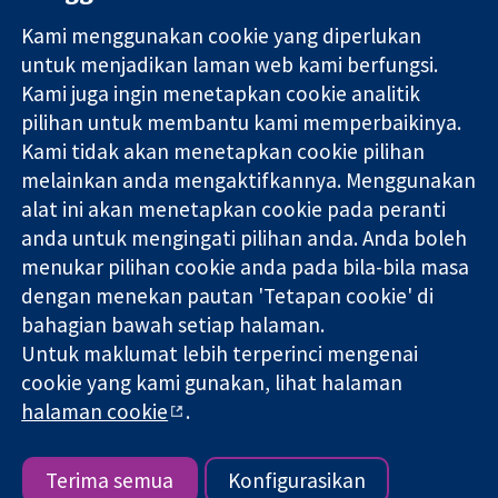
Kami menggunakan cookie yang diperlukan
11-13 Cavendish
Hubungi kita
untuk menjadikan laman web kami berfungsi.
Square
Berita
Kami juga ingin menetapkan cookie analitik
Bukti yang
London
Pejabat
pilihan untuk membantu kami memperbaikinya.
dipercayai.
W1G 0AN
akhbar
keputusan
Kami tidak akan menetapkan cookie pilihan
United Kingdom
Perihal Kami
termaklum
Pekerjaan
melainkan anda mengaktifkannya. Menggunakan
Kesihatan yang
Cochrane
alat ini akan menetapkan cookie pada peranti
lebih baik
Library
anda untuk mengingati pilihan anda. Anda boleh
menukar pilihan cookie anda pada bila-bila masa
dengan menekan pautan 'Tetapan cookie' di
Kolaborasi Cochrane ialah sebuah badan amal (no. 1045921) dan
bahagian bawah setiap halaman.
sebuah syarikat terhad oleh jaminan (no. 03044323) yang
Untuk maklumat lebih terperinci mengenai
berdaftar di England & Wales. Nombor pendaftaran VAT GB 718
2127 49.
cookie yang kami gunakan, lihat halaman
halaman cookie
.
Hak Cipta © 2026 Kolabrasi Cochrane
Terma & Syarat Laman Web
|
Penafian
|
Kerahsiaan
|
Dasar
cookie
|
Tetapan cookie
Terima semua
Konfigurasikan