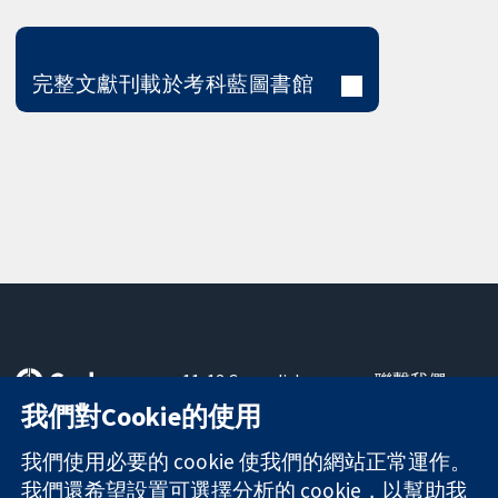
完整文獻刊載於考科藍圖書館
11-13 Cavendish
聯繫我們
Square
新聞
我們對Cookie的使用
可信任實證
London
新聞部
知情決定
W1G 0AN
關於我們
我們使用必要的 cookie 使我們的網站正常運作。
更完善的健康照
United Kingdom
工作機會
我們還希望設置可選擇分析的 cookie，以幫助我