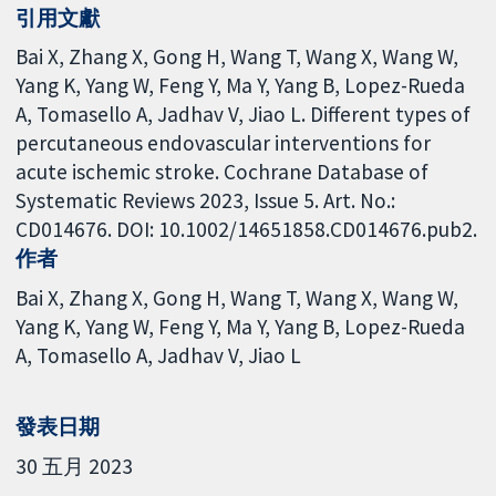
引用文獻
Bai X, Zhang X, Gong H, Wang T, Wang X, Wang W,
Yang K, Yang W, Feng Y, Ma Y, Yang B, Lopez-Rueda
A, Tomasello A, Jadhav V, Jiao L. Different types of
percutaneous endovascular interventions for
acute ischemic stroke. Cochrane Database of
Systematic Reviews 2023, Issue 5. Art. No.:
CD014676. DOI: 10.1002/14651858.CD014676.pub2.
作者
Bai X
Zhang X
Gong H
Wang T
Wang X
Wang W
Yang K
Yang W
Feng Y
Ma Y
Yang B
Lopez-Rueda
A
Tomasello A
Jadhav V
Jiao L
發表日期
30 五月 2023