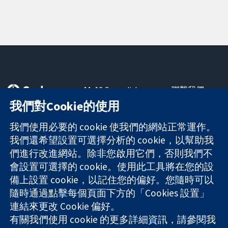
11-13 Cavendish
聯繫我們
Square
新聞
我們對Cookie的使用
可信任實證
London
新聞部
知情決定
W1G 0AN
關於我們
我們使用必要的 cookie 使我們的網站正常運作。
更完善的健康照
United Kingdom
工作機會
我們還希望設置可選擇分析的 cookie，以幫助我
護
Cochrane
們進行改進網站。除非您啟用它們，否則我們不
Library
會設置可選擇的 cookie。使用此工具將在您的設
備上設置 cookie，以記住您的偏好。您隨時可以
隨時通過點擊每個頁面下方的「Cookies 設置」
The Cochrane Collaboration is a charity (no. 1045921) and a
連結來更改 Cookie 偏好。
company limited by guarantee (no. 03044323) registered in
England & Wales. VAT registration number GB 718 2127 49.
有關我們使用 cookie 的更多詳細資訊，請參閱我