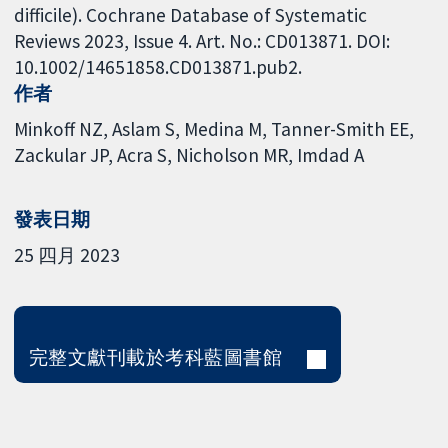
difficile). Cochrane Database of Systematic
Reviews 2023, Issue 4. Art. No.: CD013871. DOI:
10.1002/14651858.CD013871.pub2.
作者
Minkoff NZ
Aslam S
Medina M
Tanner-Smith EE
Zackular JP
Acra S
Nicholson MR
Imdad A
發表日期
25 四月 2023
完整文獻刊載於考科藍圖書館