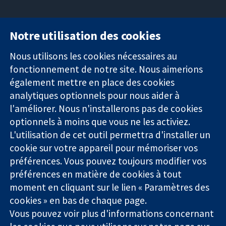
Notre utilisation des cookies
11-13 Cavendish
Contactez-
Square
nous
Nous utilisons les cookies nécessaires au
Des données
Londres
Actualités
fonctionnement de notre site. Nous aimerions
probantes.
W1G0AN
Service de
également mettre en place des cookies
Des décisions
Royaume-Uni
presse
analytiques optionnels pour nous aider à
éclairées.
Qui sommes-
l'améliorer. Nous n'installerons pas de cookies
Une meilleure
nous
santé.
optionnels à moins que vous ne les activiez.
Offres
d'emploi
L'utilisation de cet outil permettra d'installer un
Cochrane
cookie sur votre appareil pour mémoriser vos
Library
préférences. Vous pouvez toujours modifier vos
préférences en matière de cookies à tout
moment en cliquant sur le lien « Paramètres des
La Collaboration Cochrane est une association caritative (n°
cookies » en bas de chaque page.
1045921) et une société à responsabilité limitée par garantie (n°
Vous pouvez voir plus d'informations concernant
03044323) enregistrée en Angleterre et au Pays de Galles. Numéro
de TVA : GB 718 2127 49.