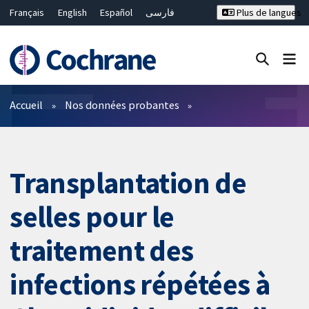
Français
English
Español
فارسی
Plus de langues
Русский
Hrvatski
Deutsch
Bahasa Malaysia
ไทย
繁體中文
简体中文
Fermer la recherche ✖
Filtres
Accueil
Nos données probantes
Transplantation de
selles pour le
traitement des
infections répétées à