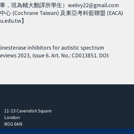
輔大翻譯所學生）weiivy22@gmail.com
chrane Taiwan) 及東亞考科藍聯盟 (EACA)
.edu.tw】
inesterase inhibitors for autistic spectrum
views 2023, Issue 6. Art. No.: CD013851. DOI:
11-13 Cavendish Square
London
W1G 0AN
United Kingdom