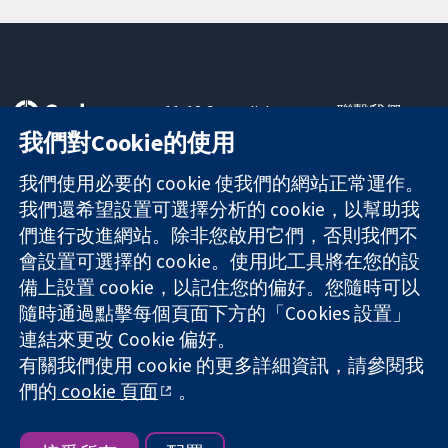
11-13 Cavendish
聯繫我們
Square
新聞
我們對Cookie的使用
可信任實證
London
新聞部
知情決定
W1G 0AN
關於我們
我們使用必要的 cookie 使我們的網站正常運作。
更完善的健康照
United Kingdom
工作機會
我們還希望設置可選擇分析的 cookie，以幫助我
護
Cochrane
們進行改進網站。除非您啟用它們，否則我們不
Library
會設置可選擇的 cookie。使用此工具將在您的設
備上設置 cookie，以記住您的偏好。您隨時可以
隨時通過點擊每個頁面下方的「Cookies 設置」
The Cochrane Collaboration is a charity (no. 1045921) and a
連結來更改 Cookie 偏好。
company limited by guarantee (no. 03044323) registered in
有關我們使用 cookie 的更多詳細資訊，請參閱我
England & Wales. VAT registration number GB 718 2127 49.
們的
cookie 頁面
。
版權所有 © 2026 The Cochrane Collaboration
網站條款與條件
|
免責聲明
|
隱私權
|
Cookie 政策
|
Cookie 設定