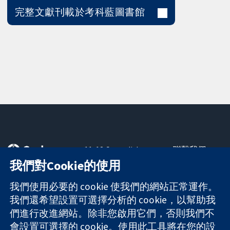
完整文獻刊載於考科藍圖書館
11-13 Cavendish
聯繫我們
Square
新聞
我們對Cookie的使用
可信任實證
London
新聞部
知情決定
W1G 0AN
關於我們
我們使用必要的 cookie 使我們的網站正常運作。
更完善的健康照
United Kingdom
工作機會
我們還希望設置可選擇分析的 cookie，以幫助我
護
Cochrane
們進行改進網站。除非您啟用它們，否則我們不
Library
會設置可選擇的 cookie。使用此工具將在您的設