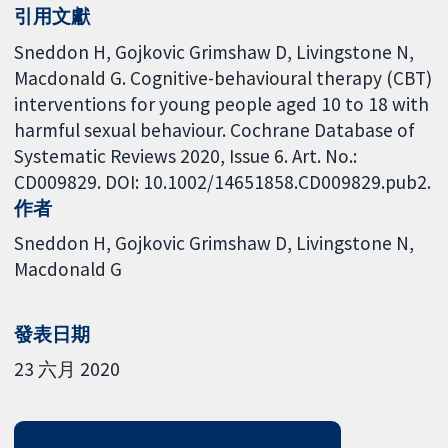
引用文獻
Sneddon H, Gojkovic Grimshaw D, Livingstone N,
Macdonald G. Cognitive-behavioural therapy (CBT)
interventions for young people aged 10 to 18 with
harmful sexual behaviour. Cochrane Database of
Systematic Reviews 2020, Issue 6. Art. No.:
CD009829. DOI: 10.1002/14651858.CD009829.pub2.
作者
Sneddon H
Gojkovic Grimshaw D
Livingstone N
Macdonald G
發表日期
23 六月 2020