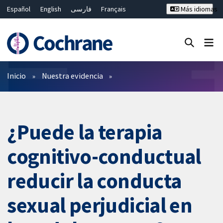
Español
English
فارسی
Français
Más idiomas
Русский
Hrvatski
Deutsch
Bahasa Malaysia
ไทย
繁體中文
简体中文
Cerrar búsqueda ✖
Filtros
Inicio
Nuestra evidencia
¿Puede la terapia
cognitivo-conductual
reducir la conducta
sexual perjudicial en