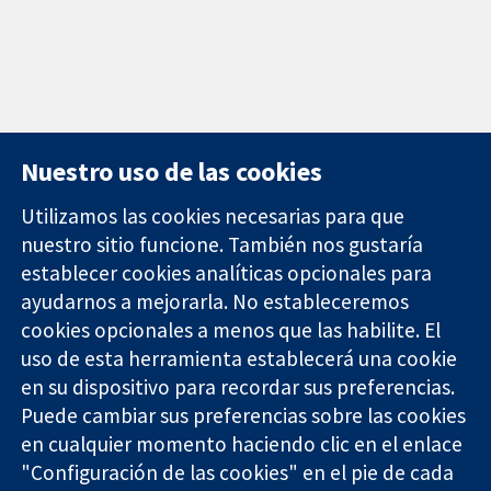
Nuestro uso de las cookies
Utilizamos las cookies necesarias para que
nuestro sitio funcione. También nos gustaría
11-13 Cavendish
Contacto
establecer cookies analíticas opcionales para
Square
Noticias
ayudarnos a mejorarla. No estableceremos
Evidencia fiable.
Londres
Prensa
Decisiones
cookies opcionales a menos que las habilite. El
W1G 0AN
Sobre
informadas.
Reino Unido
nosotros
uso de esta herramienta establecerá una cookie
Mejor salud.
Empleo
en su dispositivo para recordar sus preferencias.
Cochrane
Puede cambiar sus preferencias sobre las cookies
Library
en cualquier momento haciendo clic en el enlace
"Configuración de las cookies" en el pie de cada