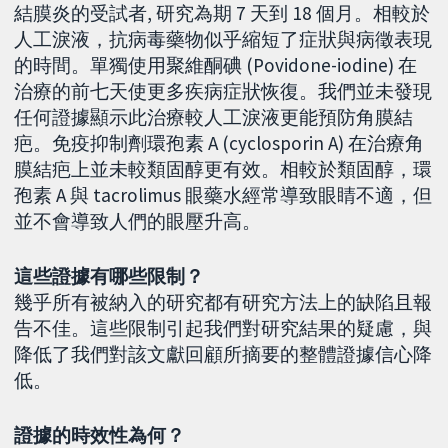
結膜炎的受試者, 研究為期 7 天到 18 個月。相較於
人工淚液，抗病毒藥物似乎縮短了症狀與病徵表現
的時間。單獨使用聚維酮碘 (Povidone-iodine) 在
治療的前七天使更多疾病症狀恢復。我們並未發現
任何證據顯示此治療較人工淚液更能預防角膜結
疤。免疫抑制劑環孢素 A (cyclosporin A) 在治療角
膜結疤上並未較類固醇更有效。相較於類固醇，環
孢素 A 與 tacrolimus 眼藥水經常導致眼睛不適，但
並不會導致人們的眼壓升高。
這些證據有哪些限制？
幾乎所有被納入的研究都有研究方法上的缺陷且報
告不佳。這些限制引起我們對研究結果的疑慮，與
降低了我們對該文獻回顧所摘要的整體證據信心降
低。
證據的時效性為何？