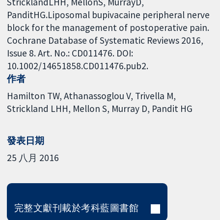
StricklandLHH, MellonS, MurrayD,
PanditHG.Liposomal bupivacaine peripheral nerve
block for the management of postoperative pain.
Cochrane Database of Systematic Reviews 2016,
Issue 8. Art. No.: CD011476. DOI:
10.1002/14651858.CD011476.pub2.
作者
Hamilton TW
Athanassoglou V
Trivella M
Strickland LHH
Mellon S
Murray D
Pandit HG
發表日期
25 八月 2016
完整文獻刊載於考科藍圖書館