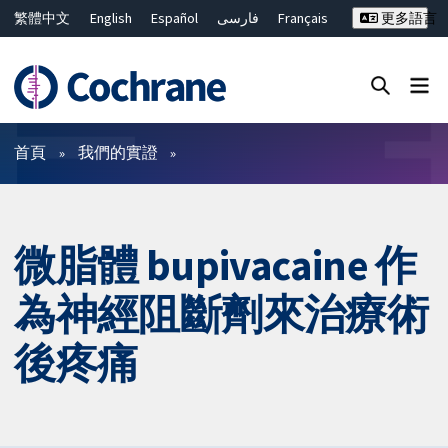
繁體中文
English
Español
فارسی
Français
更多語言
Русский
Hrvatski
Deutsch
Bahasa Malaysia
ไทย
简体中文
關閉搜尋 ✖
篩選條件
首頁
我們的實證
微脂體 bupivacaine 作
為神經阻斷劑來治療術
後疼痛