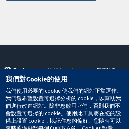
11-13 Cavendish
聯繫我們
Square
新聞
我們對Cookie的使用
可信任實證
London
新聞部
知情決定
W1G 0AN
關於我們
我們使用必要的 cookie 使我們的網站正常運作。
更完善的健康照
United Kingdom
工作機會
我們還希望設置可選擇分析的 cookie，以幫助我
護
Cochrane
們進行改進網站。除非您啟用它們，否則我們不
Library
會設置可選擇的 cookie。使用此工具將在您的設
備上設置 cookie，以記住您的偏好。您隨時可以
隨時通過點擊每個頁面下方的「Cookies 設置」