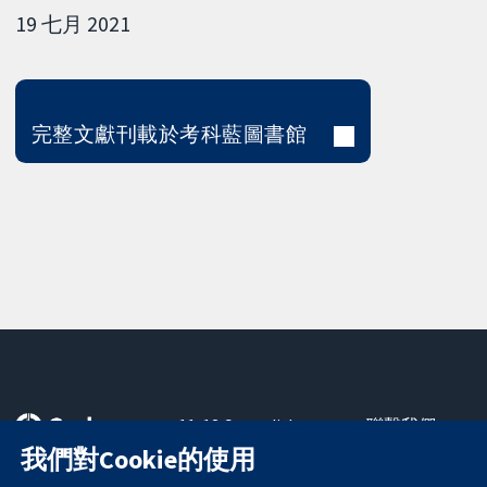
19 七月 2021
完整文獻刊載於考科藍圖書館
11-13 Cavendish
聯繫我們
Square
新聞
我們對Cookie的使用
可信任實證
London
新聞部