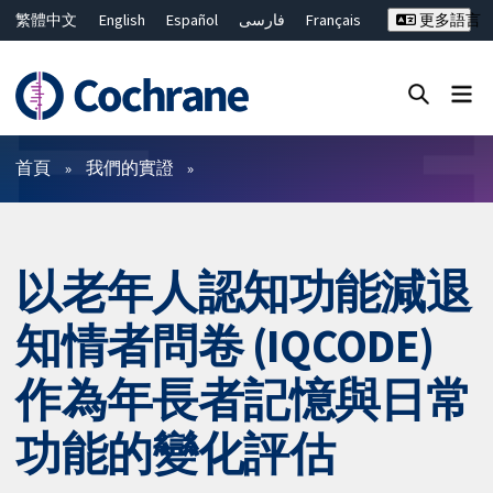
繁體中文
English
Español
فارسی
Français
更多語言
Русский
Hrvatski
Deutsch
Bahasa Malaysia
ไทย
简体中文
關閉搜尋 ✖
篩選條件
首頁
我們的實證
以老年人認知功能減退
知情者問卷 (IQCODE)
作為年長者記憶與日常
功能的變化評估