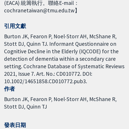
(EACA) 統籌執行。聯絡E‐mail：
cochranetaiwan@tmu.edu.tw】
引用文獻
Burton JK, Fearon P, Noel-Storr AH, McShane R,
Stott DJ, Quinn TJ. Informant Questionnaire on
Cognitive Decline in the Elderly (IQCODE) for the
detection of dementia within a secondary care
setting. Cochrane Database of Systematic Reviews
2021, Issue 7. Art. No.: CD010772. DOI:
10.1002/14651858.CD010772.pub3.
作者
Burton JK
Fearon P
Noel-Storr AH
McShane R
Stott DJ
Quinn TJ
發表日期