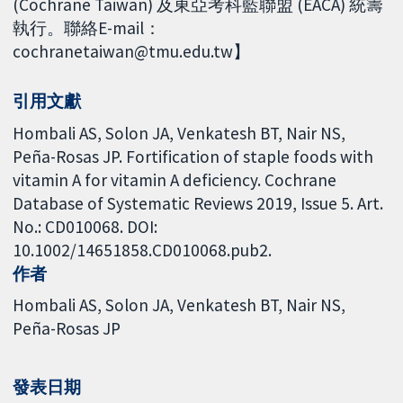
(Cochrane Taiwan) 及東亞考科藍聯盟 (EACA) 統籌
執行。聯絡E-mail：
cochranetaiwan@tmu.edu.tw】
引用文獻
Hombali AS, Solon JA, Venkatesh BT, Nair NS,
Peña-Rosas JP. Fortification of staple foods with
vitamin A for vitamin A deficiency. Cochrane
Database of Systematic Reviews 2019, Issue 5. Art.
No.: CD010068. DOI:
10.1002/14651858.CD010068.pub2.
作者
Hombali AS
Solon JA
Venkatesh BT
Nair NS
Peña-Rosas JP
發表日期