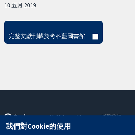
10 五月 2019
完整文獻刊載於考科藍圖書館
11-13 Cavendish
聯繫我們
Square
新聞
我們對Cookie的使用
可信任實證
London
新聞部