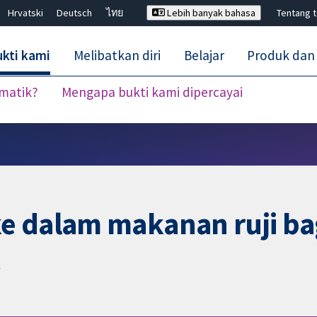
Hrvatski
Deutsch
ไทย
Lebih banyak bahasa
Tentang 
kti kami
Melibatkan diri
Belajar
Produk dan
ematik?
Mengapa bukti kami dipercayai
Tutup carian ✖
e dalam makanan ruji b