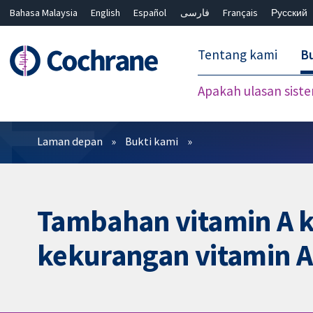
Bahasa Malaysia
English
Español
فارسی
Français
Русский
繁體中文
简体中文
Tentang kami
Bu
Apakah ulasan sist
Penapis
Laman depan
Bukti kami
Tambahan vitamin A k
kekurangan vitamin A