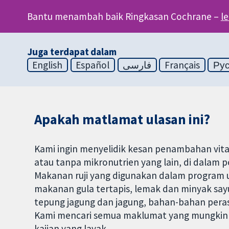
Bantu menambah baik Ringkasan Cochrane –
l
Juga terdapat dalam
English
Español
فارسی
Français
Ру
Apakah matlamat ulasan ini?
Kami ingin menyelidik kesan penambahan vita
atau tanpa mikronutrien yang lain, di dalam 
Makanan ruji yang digunakan dalam progra
makanan gula tertapis, lemak dan minyak say
tepung jagung dan jagung, bahan-bahan peras
Kami mencari semua maklumat yang mungkin 
kajian yang layak.