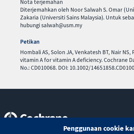
Nota terjemahan
Diterjemahkan oleh Noor Salwah S. Omar (Unive
Zakaria (Universiti Sains Malaysia). Untuk se
hubungi salwah@usm.my
Petikan
Hombali AS, Solon JA, Venkatesh BT, Nair NS, P
vitamin A for vitamin A deficiency. Cochrane D
No.: CD010068. DOI: 10.1002/14651858.CD010
Penggunaan cookie ka
Bukti yang dipercayai.