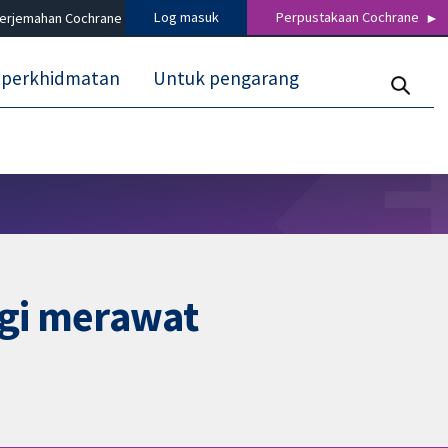
Log masuk
Perpustakaan Cochrane
terjemahan Cochrane
 perkhidmatan
Untuk pengarang
agi merawat