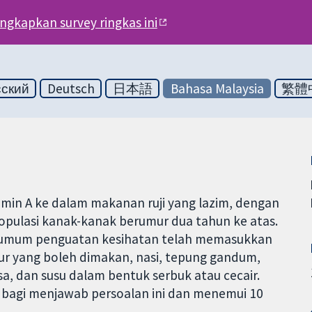
engkapkan survey ringkas ini
сский
Deutsch
日本語
Bahasa Malaysia
繁體
min A ke dalam makanan ruji yang lazim, dengan
populasi kanak-kanak berumur dua tahun ke atas.
m umum penguatan kesihatan telah memasukkan
ur yang boleh dimakan, nasi, tepung gandum,
a, dan susu dalam bentuk serbuk atau cecair.
bagi menjawab persoalan ini dan menemui 10