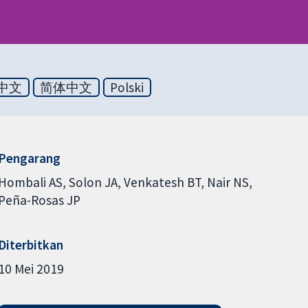
中文
简体中文
Polski
Pengarang
Hombali AS
Solon JA
Venkatesh BT
Nair NS
Peña-Rosas JP
Diterbitkan
10 Mei 2019