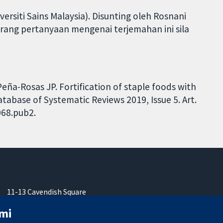
rsiti Sains Malaysia). Disunting oleh Rosnani
barang pertanyaan mengenai terjemahan ini sila
eña-Rosas JP. Fortification of staple foods with
atabase of Systematic Reviews 2019, Issue 5. Art.
068.pub2.
11-13 Cavendish Square
London
mi
W1G 0AN