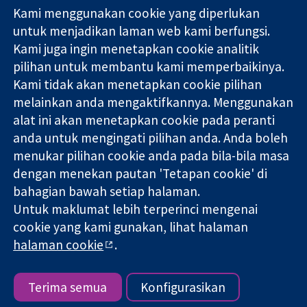
Kami menggunakan cookie yang diperlukan
11-13 Cavendish
Hubungi kita
untuk menjadikan laman web kami berfungsi.
Square
Berita
Kami juga ingin menetapkan cookie analitik
Bukti yang
London
Pejabat
pilihan untuk membantu kami memperbaikinya.
dipercayai.
W1G 0AN
akhbar
keputusan
United Kingdom
Perihal Kami
Kami tidak akan menetapkan cookie pilihan
termaklum
Pekerjaan
melainkan anda mengaktifkannya. Menggunakan
Kesihatan yang
Cochrane
alat ini akan menetapkan cookie pada peranti
lebih baik
Library
anda untuk mengingati pilihan anda. Anda boleh
menukar pilihan cookie anda pada bila-bila masa
dengan menekan pautan 'Tetapan cookie' di
Kolaborasi Cochrane ialah sebuah badan amal (no. 1045921) dan
bahagian bawah setiap halaman.
sebuah syarikat terhad oleh jaminan (no. 03044323) yang
Untuk maklumat lebih terperinci mengenai
berdaftar di England & Wales. Nombor pendaftaran VAT GB 718
2127 49.
cookie yang kami gunakan, lihat halaman
halaman cookie
.
Hak Cipta © 2026 Kolabrasi Cochrane
Terma & Syarat Laman Web
|
Penafian
|
Kerahsiaan
|
Dasar
cookie
|
Tetapan cookie
Terima semua
Konfigurasikan