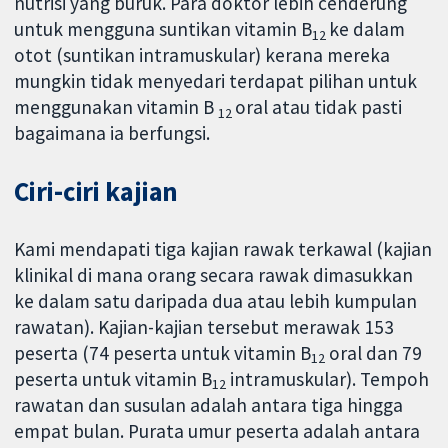
nutrisi yang buruk. Para doktor lebih cenderung
untuk mengguna suntikan vitamin B
ke dalam
12
otot (suntikan intramuskular) kerana mereka
mungkin tidak menyedari terdapat pilihan untuk
menggunakan vitamin B
oral atau tidak pasti
12
bagaimana ia berfungsi.
Ciri-ciri kajian
Kami mendapati tiga kajian rawak terkawal (kajian
klinikal di mana orang secara rawak dimasukkan
ke dalam satu daripada dua atau lebih kumpulan
rawatan). Kajian-kajian tersebut merawak 153
peserta (74 peserta untuk vitamin B
oral dan 79
12
peserta untuk vitamin B
intramuskular). Tempoh
12
rawatan dan susulan adalah antara tiga hingga
empat bulan. Purata umur peserta adalah antara