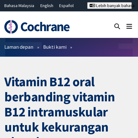
Bahasa Malaysia
English
Español
Lebih banyak bahasa
فارسی
Français
Русский
Hrvatski
Deutsch
ไทย
繁體中文
简体中文
Tutup carian ✖
Penapis
Laman depan
Bukti kami
Vitamin B12 oral
berbanding vitamin
B12 intramuskular
untuk kekurangan