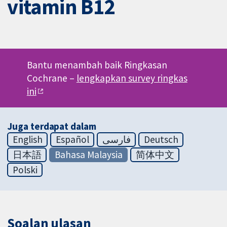
vitamin B12
Bantu menambah baik Ringkasan
Cochrane –
lengkapkan survey ringkas
ini
Juga terdapat dalam
English
Español
فارسی
Deutsch
日本語
Bahasa Malaysia
简体中文
Polski
Soalan ulasan