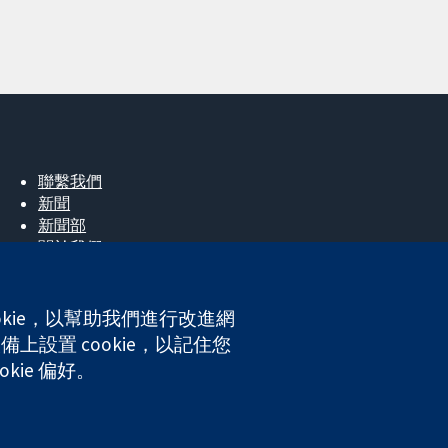
聯繫我們
新聞
新聞部
關於我們
工作機會
Cochrane Library
okie，以幫助我們進行改進網
上設置 cookie，以記住您
ales. VAT registration number GB 718 2127 49.
kie 偏好。
網站條款與條件
|
免責聲明
|
隱私權
|
Cookie 政策
|
Cookie 設定