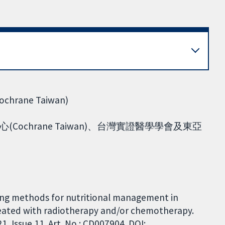
ne Taiwan)
chrane Taiwan)、台灣實證醫學學會及東亞
ding methods for nutritional management in
reated with radiotherapy and/or chemotherapy.
 Issue 11. Art. No.: CD007904. DOI: