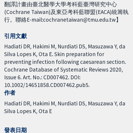
翻譯計畫由臺北醫學大學考科藍臺灣研究中心
(Cochrane Taiwan)及東亞考科藍聯盟(EACA)統籌執
行。聯絡E-mail:cochranetaiwan@tmu.edu.tw】
引用文獻
Hadiati DR, Hakimi M, Nurdiati DS, Masuzawa Y, da
Silva Lopes K, Ota E. Skin preparation for
preventing infection following caesarean section.
Cochrane Database of Systematic Reviews 2020,
Issue 6. Art. No.: CD007462. DOI:
10.1002/14651858.CD007462.pub5.
作者
Hadiati DR
Hakimi M
Nurdiati DS
Masuzawa Y
da
Silva Lopes K
Ota E
發表日期