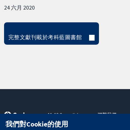
24 六月 2020
完整文獻刊載於考科藍圖書館
11-13 Cavendish
聯繫我們
Square
新聞
我們對Cookie的使用
可信任實證
London
新聞部