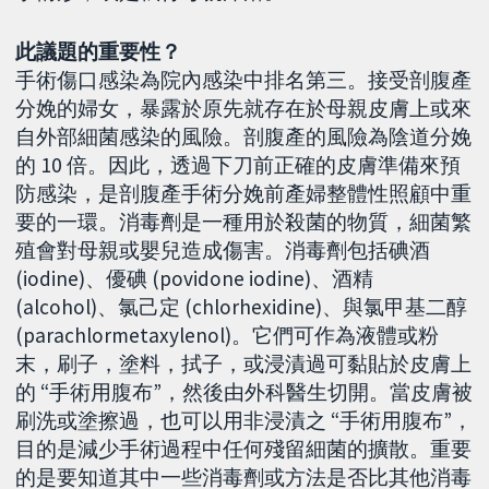
此議題的重要性？
手術傷口感染為院內感染中排名第三。接受剖腹產
分娩的婦女，暴露於原先就存在於母親皮膚上或來
自外部細菌感染的風險。剖腹產的風險為陰道分娩
的 10 倍。因此，透過下刀前正確的皮膚準備來預
防感染，是剖腹產手術分娩前產婦整體性照顧中重
要的一環。消毒劑是一種用於殺菌的物質，細菌繁
殖會對母親或嬰兒造成傷害。消毒劑包括碘酒
(iodine)、優碘 (povidone iodine)、酒精
(alcohol)、氯己定 (chlorhexidine)、與氯甲基二醇
(parachlormetaxylenol)。它們可作為液體或粉
末，刷子，塗料，拭子，或浸漬過可黏貼於皮膚上
的 “手術用腹布”，然後由外科醫生切開。當皮膚被
刷洗或塗擦過，也可以用非浸漬之 “手術用腹布”，
目的是減少手術過程中任何殘留細菌的擴散。重要
的是要知道其中一些消毒劑或方法是否比其他消毒