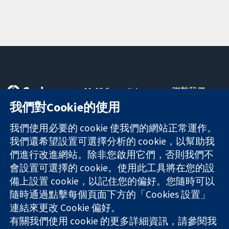
11-13 Cavendish
聯繫我們
Square
新聞
我們對Cookie的使用
可信任實證
London
新聞部
知情決定
W1G 0AN
關於我們
我們使用必要的 cookie 使我們的網站正常運作。
更完善的健康照
United Kingdom
工作機會
我們還希望設置可選擇分析的 cookie，以幫助我
護
Cochrane
們進行改進網站。除非您啟用它們，否則我們不
Library
會設置可選擇的 cookie。使用此工具將在您的設
備上設置 cookie，以記住您的偏好。您隨時可以
隨時通過點擊每個頁面下方的「Cookies 設置」
The Cochrane Collaboration is a charity (no. 1045921) and a
連結來更改 Cookie 偏好。
company limited by guarantee (no. 03044323) registered in
England & Wales. VAT registration number GB 718 2127 49.
有關我們使用 cookie 的更多詳細資訊，請參閱我