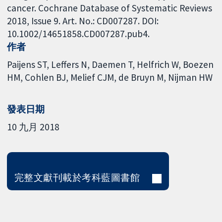
cancer. Cochrane Database of Systematic Reviews
2018, Issue 9. Art. No.: CD007287. DOI:
10.1002/14651858.CD007287.pub4.
作者
Paijens ST
Leffers N
Daemen T
Helfrich W
Boezen
HM
Cohlen BJ
Melief CJM
de Bruyn M
Nijman HW
發表日期
10 九月 2018
完整文獻刊載於考科藍圖書館