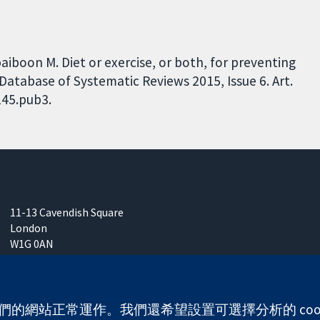
boon M. Diet or exercise, or both, for preventing
Database of Systematic Reviews 2015, Issue 6. Art.
145.pub3.
11-13 Cavendish Square
London
W1G 0AN
United Kingdom
 使我們的網站正常運作。我們還希望設置可選擇分析的 co