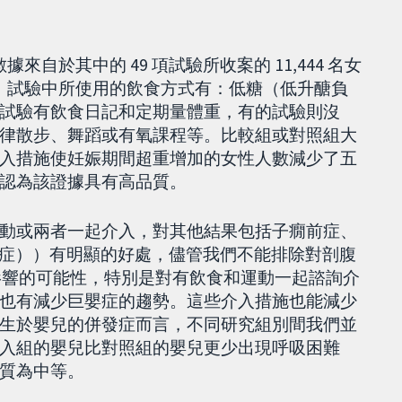
來自於其中的 49 項試驗所收案的 11,444 名女
險。試驗中所使用的飲食方式有：低糖（低升醣負
試驗有飲食日記和定期量體重，有的試驗則沒
律散步、舞蹈或有氧課程等。比較組或對照組大
入措施使妊娠期間超重增加的女性人數減少了五
。我們認為該證據具有高品質。
動或兩者一起介入，對其他結果包括子癇前症、
嬰症））有明顯的好處，儘管我們不能排除對剖腹
小影響的可能性，特別是對有飲食和運動一起諮詢介
也有減少巨嬰症的趨勢。這些介入措施也能減少
生於嬰兒的併發症而言，不同研究組別間我們並
入組的嬰兒比對照組的嬰兒更少出現呼吸困難
質為中等。