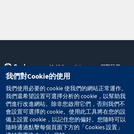
11-13 Cavendish
聯繫我們
Square
新聞
我們對Cookie的使用
可信任實證
London
新聞部
知情決定
W1G 0AN
關於我們
我們使用必要的 cookie 使我們的網站正常運作。
更完善的健康照
United Kingdom
工作機會
我們還希望設置可選擇分析的 cookie，以幫助我
護
Cochrane
們進行改進網站。除非您啟用它們，否則我們不
Library
會設置可選擇的 cookie。使用此工具將在您的設
備上設置 cookie，以記住您的偏好。您隨時可以
隨時通過點擊每個頁面下方的「Cookies 設置」
The Cochrane Collaboration is a charity (no. 1045921) and a