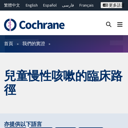
繁體中文
English
Español
فارسی
Français
更多語言
Русский
Hrvatski
Deutsch
Bahasa Malaysia
ไทย
简体中文
關閉搜尋 ✖
篩選條件
首頁
我們的實證
兒童慢性咳嗽的臨床路
徑
亦提供以下語言