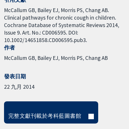
McCallum GB, Bailey EJ, Morris PS, Chang AB.
Clinical pathways for chronic cough in children.
Cochrane Database of Systematic Reviews 2014,
Issue 9. Art. No.: CD006595. DOI:
10.1002/14651858.CD006595.pub3.
作者
McCallum GB
Bailey EJ
Morris PS
Chang AB
發表日期
22 九月 2014
完整文獻刊載於考科藍圖書館