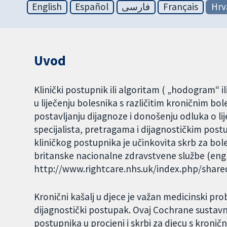
English
Español
فارسی
Français
Hrv
Uvod
Klinički postupnik ili algoritam ( „hodogram“ i
u liječenju bolesnika s različitim kroničnim bol
postavljanju dijagnoze i donošenju odluka o li
specijalista, pretragama i dijagnostičkim pos
kliničkog postupnika je učinkovita skrb za bol
britanske nacionalne zdravstvene službe (engl
http://www.rightcare.nhs.uk/index.php/share
Kronični kašalj u djece je važan medicinski pro
dijagnostički postupak. Ovaj Cochrane sustavni
postupnika u procjeni i skrbi za djecu s kroničn