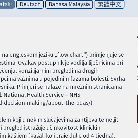
atski
Deutsch
Bahasa Malaysia
繁體中文
li na engleskom jeziku „flow chart“) primjenjuje se
estima. Ovakav postupnik je vodilja liječnicima pri
ječenju, konzilijarnim pregledima drugih
tupcima važnima u pojedinim fazama bolesti. Svrha
esnika. Primjeri se nalaze na mrežnim stranicama
. National Health Service – NHS;
d-decision-making/about-the-pdas/).
blem koji u nekim slučajevima zahtijeva temeljit
 pregled istražuje učinkovitost kliničkih
im kašljem (kašalj koji traje dulje od 4 tjedna).