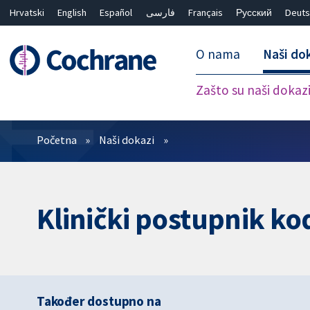
Hrvatski
English
Español
فارسی
Français
Русский
Deuts
O nama
Naši do
Zašto su naši dokaz
Prečistači
Početna
Naši dokazi
Klinički postupnik ko
Također dostupno na