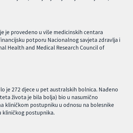
oje je provedeno u više medicinskih centara
 financijsku potporu Nacionalnog savjeta zdravlja i
ional Health and Medical Research Council of
lo je 272 djece u pet australskih bolnica. Nađeno
liteta života je bila bolja) bio u nasumično
rema kliničkom postupniku u odnosu na bolesnike
u kliničkog postupnika.