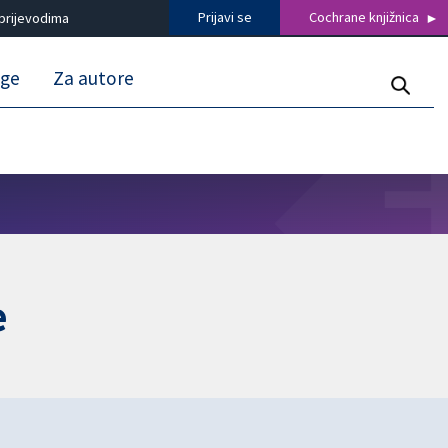
Prijavi se
Cochrane knjižnica
prijevodima
uge
Za autore
e