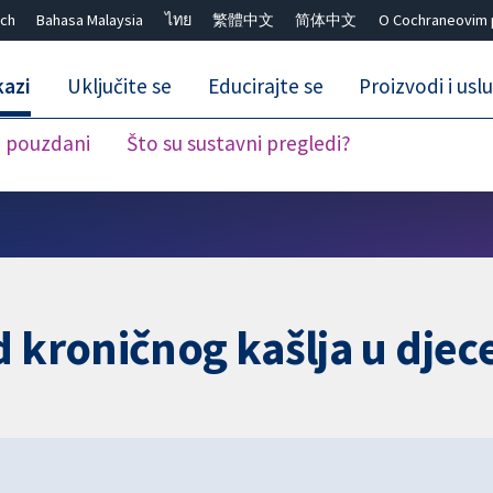
ch
Bahasa Malaysia
ไทย
繁體中文
简体中文
O Cochraneovim 
kazi
Uključite se
Educirajte se
Proizvodi i usl
i pouzdani
Što su sustavni pregledi?
Close search ✖
d kroničnog kašlja u djec