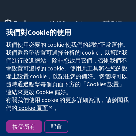
11-13 Cavendish
聯繫我們
Square
新聞
我們對Cookie的使用
可信任實證
London
新聞部
知情決定
W1G 0AN
關於我們
我們使用必要的 cookie 使我們的網站正常運作。
更完善的健康照
United Kingdom
工作機會
我們還希望設置可選擇分析的 cookie，以幫助我
護
Cochrane
們進行改進網站。除非您啟用它們，否則我們不
Library
會設置可選擇的 cookie。使用此工具將在您的設
備上設置 cookie，以記住您的偏好。您隨時可以
隨時通過點擊每個頁面下方的「Cookies 設置」
The Cochrane Collaboration is a charity (no. 1045921) and a
連結來更改 Cookie 偏好。
company limited by guarantee (no. 03044323) registered in
有關我們使用 cookie 的更多詳細資訊，請參閱我
England & Wales. VAT registration number GB 718 2127 49.
們的
cookie 頁面
。
版權所有 © 2026 The Cochrane Collaboration
網站條款與條件
|
免責聲明
|
隱私權
|
Cookie 政策
|
Cookie 設定
接受所有
配置