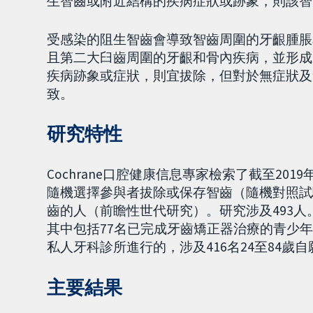
生智齒或附近結構的疾病症狀或跡象，則該智齒
受感染的阻生智齒會導致智齒周圍的牙齦腫脹
且第二大臼齒周圍的牙齦和骨內疾病，並形成
疾病跡象或症狀，則宜拔除，但對於無症狀及
致。
研究特性
Cochrane口腔健康信息專家檢索了截至20
隨機選擇參與者拔除或保存智齒（隨機對照試驗
齒的人（前瞻性世代研究）。研究涉及493
其中包括77名已完成牙齒矯正器治療的青少
私人牙科診所進行的，涉及416名24至84歲
主要結果