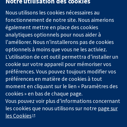
Notre utilisation des cookies
11-13 Cavendish
Contactez-
Square
nous
Nous utilisons les cookies nécessaires au
Des données
Londres
Actualités
fonctionnement de notre site. Nous aimerions
probantes.
W1G0AN
Service de
également mettre en place des cookies
Des décisions
Royaume-Uni
presse
analytiques optionnels pour nous aider à
éclairées.
Qui sommes-
l'améliorer. Nous n'installerons pas de cookies
Une meilleure
nous
santé.
optionnels à moins que vous ne les activiez.
Offres
d'emploi
L'utilisation de cet outil permettra d'installer un
Cochrane
cookie sur votre appareil pour mémoriser vos
Library
préférences. Vous pouvez toujours modifier vos
préférences en matière de cookies à tout
moment en cliquant sur le lien « Paramètres des
La Collaboration Cochrane est une association caritative (n°
cookies » en bas de chaque page.
1045921) et une société à responsabilité limitée par garantie (n°
Vous pouvez voir plus d'informations concernant
03044323) enregistrée en Angleterre et au Pays de Galles. Numéro
les cookies que nous utilisons sur notre
page sur
de TVA : GB 718 2127 49.
les Cookies
Copyright © 2026 The Cochrane Collaboration
Conditions Générales
|
Mentions légales
|
Politique de