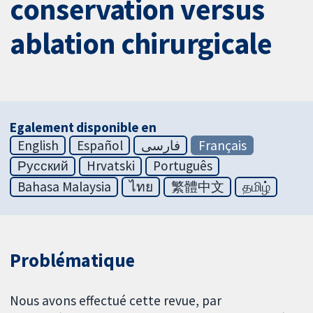
conservation versus
ablation chirurgicale
Egalement disponible en
English
Español
فارسی
Français
Русский
Hrvatski
Português
Bahasa Malaysia
ไทย
繁體中文
தமிழ்
Problématique
Nous avons effectué cette revue, par