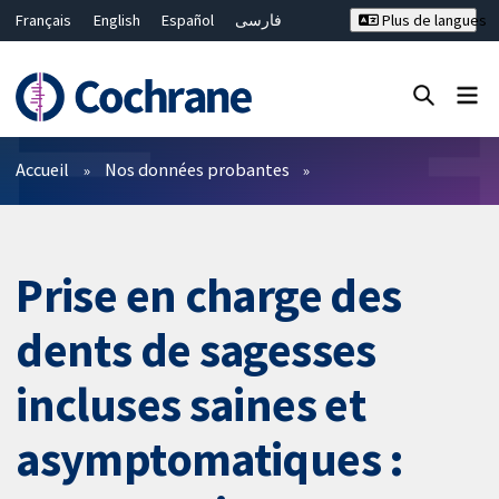
Français
English
Español
فارسی
Plus de langues
Русский
Hrvatski
Deutsch
Bahasa Malaysia
ไทย
繁體中文
简体中文
Fermer la recherche ✖
Filtres
Accueil
Nos données probantes
Prise en charge des
dents de sagesses
incluses saines et
asymptomatiques :