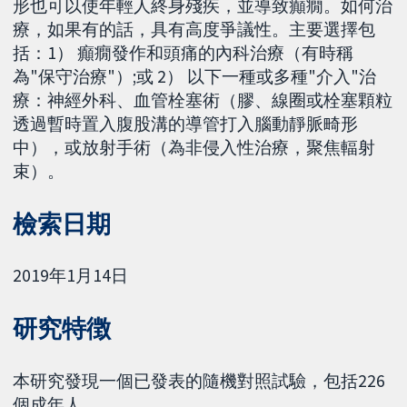
形也可以使年輕人終身殘疾，並導致癲癇。如何治
療，如果有的話，具有高度爭議性。主要選擇包
括：1） 癲癇發作和頭痛的內科治療（有時稱
為"保守治療"）;或 2） 以下一種或多種"介入"治
療：神經外科、血管栓塞術（膠、線圈或栓塞顆粒
透過暫時置入腹股溝的導管打入腦動靜脈畸形
中），或放射手術（為非侵入性治療，聚焦輻射
束）。
檢索日期
2019年1月14日
研究特徴
本研究發現一個已發表的隨機對照試驗，包括226
個成年人。