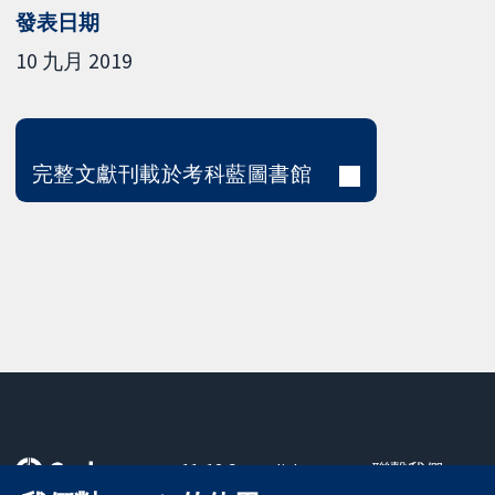
發表日期
10 九月 2019
完整文獻刊載於考科藍圖書館
11-13 Cavendish
聯繫我們
Square
新聞