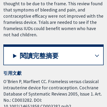
thought to be due to the frame. This review found
that symptoms of bleeding and pain, and
contraceptive efficacy were not improved with the
frameless device. Trials are needed to see if the
frameless IUDs could benefit women who have
not had children.
閱讀完整摘要
引用文獻
O'Brien P, Marfleet CC. Frameless versus classical
intrauterine device for contraception. Cochrane
Database of Systematic Reviews 2005, Issue 1. Art.
No.: CD003282. DOI:
10.1002/14651858.CD003282.pub2.