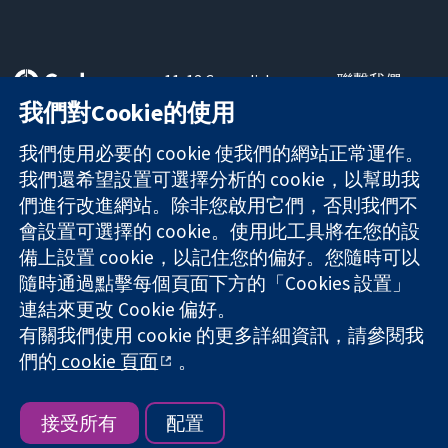
11-13 Cavendish
聯繫我們
Square
新聞
我們對Cookie的使用
可信任實證
London
新聞部
知情決定
W1G 0AN
關於我們
我們使用必要的 cookie 使我們的網站正常運作。
更完善的健康照
United Kingdom
工作機會
我們還希望設置可選擇分析的 cookie，以幫助我
護
Cochrane
們進行改進網站。除非您啟用它們，否則我們不
Library
會設置可選擇的 cookie。使用此工具將在您的設
備上設置 cookie，以記住您的偏好。您隨時可以
隨時通過點擊每個頁面下方的「Cookies 設置」
The Cochrane Collaboration is a charity (no. 1045921) and a
連結來更改 Cookie 偏好。
company limited by guarantee (no. 03044323) registered in
England & Wales. VAT registration number GB 718 2127 49.
有關我們使用 cookie 的更多詳細資訊，請參閱我
們的
cookie 頁面
。
版權所有 © 2026 The Cochrane Collaboration
網站條款與條件
|
免責聲明
|
隱私權
|
Cookie 政策
|
Cookie 設定
接受所有
配置