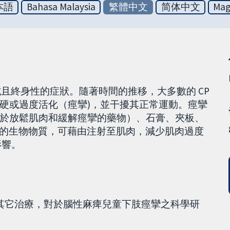
本語
Bahasa Malaysia
繁體中文
简体中文
Mag
且終身性的症狀。隨著時間的推移，大多數的 CP
硬或過度活化（痙攣)，並干擾其正常運動。痙攣
於放鬆肌肉和緩解痙攣的藥物）、石膏、夾板、
有毒的生物物質，可藉由注射至肌肉，減少肌肉過度
影響。
其它治療，對於腦性麻痺兒童下肢痙攣之科學研