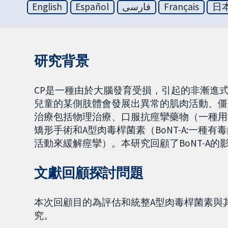
English
Español
فارسی
Français
日
研究背景
CP是一種由於大腦發育受損，引起的非漸進式
兒童的某側肢體會發展出異常的肌肉活動、僵
治療包括物理治療、口服抗痙攣藥物（一種用
矯形手術和A型肉毒桿菌素（BoNT-A:一種
活動來緩解痙攣）。本研究回顧了BoNT-A的
文獻回顧探討問題
本次回顧目的為評估和統整A型肉毒桿菌素與
究。