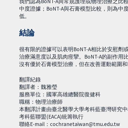
我們認為BoNT-A與常規護理或物理治療之比
中度證據；BoNT-A與石膏模型比較，則為中度至
低。
結論
很有限的證據可以表明BoNT-A相比於安慰
治療滿意度以及肌肉痙攣。BoNT-A的副作用比
沒有優於石膏模型治療，但在改善運動範圍和
翻譯紀錄
翻譯者：魏雅瑩
服務單位：國軍高雄總醫院復健科
職稱：物理治療師
本翻譯計畫由臺北醫學大學考科藍臺灣研究中心(Co
考科藍聯盟(EACA)統籌執行
聯絡E-mail：cochranetaiwan@tmu.edu.tw