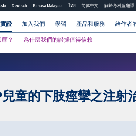
tski
Deutsch
Bahasa Malaysia
ไทย
简体中文
關於考科藍翻譯
的實證
加入我們
學習
產品和服務
給作者
回顧？
為什麼我們的證據值得信賴
關閉搜尋 ✖
P兒童的下肢痙攣之注射