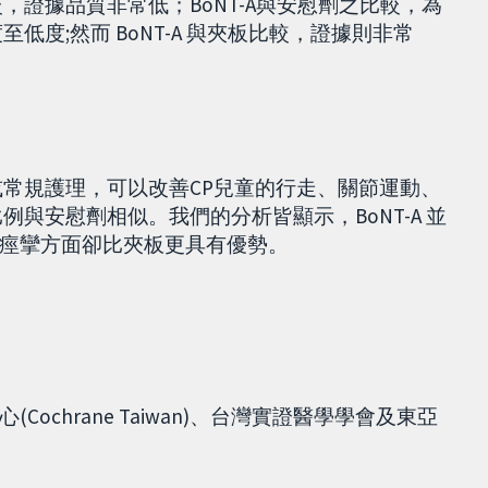
較，證據品質非常低；BoNT-A與安慰劑之比較，為
低度;然而 BoNT-A 與夾板比較，證據則非常
劑或常規護理，可以改善CP兒童的行走、關節運動、
例與安慰劑相似。我們的分析皆顯示，BoNT-A 並
痙攣方面卻比夾板更具有優勢。
chrane Taiwan)、台灣實證醫學學會及東亞