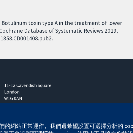
. Botulinum toxin type A in the treatment of lower
y. Cochrane Database of Systematic Reviews 2019,
4651858.CD001408.pub2.
11-13 Cavendish Square
London
W1G 0AN
United Kingdom
 使我們的網站正常運作。我們還希望設置可選擇分析的 co