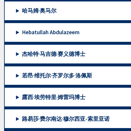
哈马姆·奥马尔
Hebatullah Abdulazeem
杰哈特·马吉德·赛义德博士
若昂·维托尔·齐罗尔多·洛佩斯
露西·埃劳特里·姆雷玛博士
路易莎·费尔南达·穆尔西亚-索里亚诺