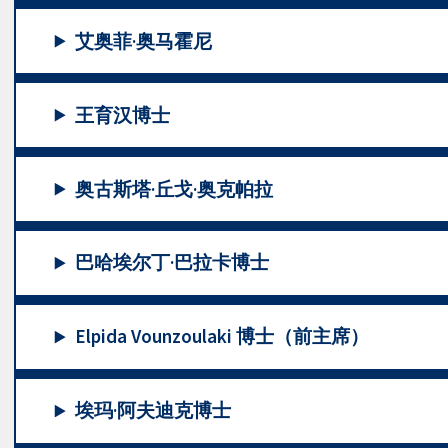
艾奥菲·奥马霍尼
王育汉博士
奥古斯塔·丘戈·奥克帕拉
巴哈埃尔丁·巴拉卡博士
Elpida Vounzoulaki 博士（前主席）
埃玛·阿夫迪克博士