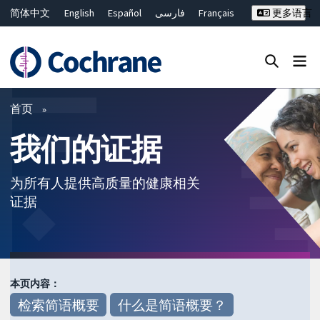
简体中文
English
Español
فارسی
Français
更多语言
Русский
Hrvatski
Deutsch
Bahasa Malaysia
ไทย
繁體中文
Close search ✖
过滤
首页
我们的证据
为所有人提供高质量的健康相关
证据
本页内容：
检索简语概要
什么是简语概要？