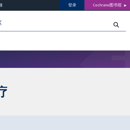
登录
Cochrane图书馆
译
区
疗