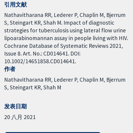
引用文献
Nathavitharana RR, Lederer P, Chaplin M, Bjerrum
S, Steingart KR, Shah M. Impact of diagnostic
strategies for tuberculosis using lateral flow urine
lipoarabinomannan assay in people living with HIV.
Cochrane Database of Systematic Reviews 2021,
Issue 8. Art. No.: CD014641. DOI:
10.1002/14651858.CD014641.
作者
Nathavitharana RR
Lederer P
Chaplin M
Bjerrum
S
Steingart KR
Shah M
发表日期
20 八月 2021