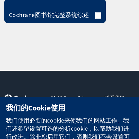
Cochrane图书馆完整系统综述
11-13 Cavendish
联系我们
Square
最新消息
我们的Cookie使用
可信任的证据
London
新闻办公室
知情决定
W1G 0AN
关于我们
我们使用必要的cookie来使我们的网站工作。我
更完善的医疗健
United Kingdom
工作机会
们还希望设置可选的分析cookie，以帮助我们进
康
Cochrane
行改进。除非您启用它们，否则我们不会设置可
Library