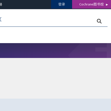
登录
Cochrane图书馆
译
区