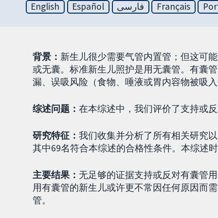
English
Español
فارسی
Français
Por
背景：
新生儿很少需要气管内置管；但这可能
或无囊。标准新生儿照护是用无囊管。有囊管
漏、误吸风险（食物、唾液或胃内容物被吸入
综述问题：
在本综述中，我们评价了支持或反
研究特征：
我们收集并分析了所有相关研究以
其中69名符合本综述的合格性条件。本综述时效
主要结果：
无足够的证据支持或反对有囊管用
用有囊管的新生儿或许更不常因任何原因而需
管。