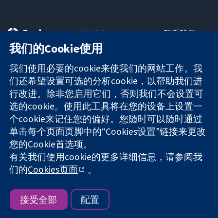
11-13 Cavendish
联系我们
Square
最新消息
我们的Cookie使用
可信任的证据
London
新闻办公室
知情决定
W1G 0AN
关于我们
我们使用必要的cookie来使我们的网站工作。我
更完善的医疗健
United Kingdom
工作机会
们还希望设置可选的分析cookie，以帮助我们进
康
Cochrane
行改进。除非您启用它们，否则我们不会设置可
Library
选的cookie。使用此工具将在您的设备上设置一
个cookie来记住您的偏好。您随时可以随时通过
单击每个页面页脚中的“Cookies设置”链接来更改
The Cochrane Collaboration is a charity (no. 1045921) and a
您的Cookie首选项。
company limited by guarantee (no. 03044323) registered in
有关我们使用cookie的更多详细信息，请参阅我
England & Wales. VAT registration number GB 718 2127 49.
们的
Cookies页面
。
版权所有：© 2026 Cochrane协作网
网站条款与条件
|
免责声明
|
隐私权
|
Cookie政策
|
Cookie设定
接受全部
配置