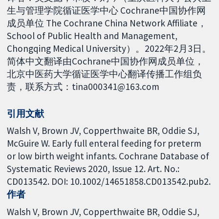
生与管理学院循证医学中心 Cochrane中国协作网
成员单位 The Cochrane China Network Affiliate，
School of Public Health and Management,
Chongqing Medical University）。2022年2月3日。
简体中文翻译由Cochrane中国协作网成员单位，
北京中医药大学循证医学中心翻译传播工作组负
责，联系方式：tina000341@163.com
引用文献
Walsh V, Brown JV, Copperthwaite BR, Oddie SJ,
McGuire W. Early full enteral feeding for preterm
or low birth weight infants. Cochrane Database of
Systematic Reviews 2020, Issue 12. Art. No.:
CD013542. DOI: 10.1002/14651858.CD013542.pub2.
作者
Walsh V
Brown JV
Copperthwaite BR
Oddie SJ