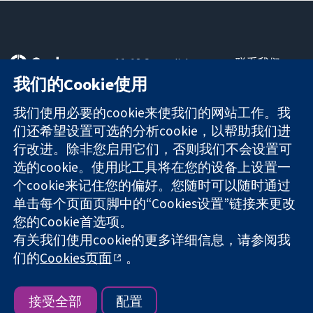
11-13 Cavendish
联系我们
Square
最新消息
我们的Cookie使用
可信任的证据
London
新闻办公室
知情决定
W1G 0AN
关于我们
我们使用必要的cookie来使我们的网站工作。我
更完善的医疗健
United Kingdom
工作机会
们还希望设置可选的分析cookie，以帮助我们进
康
Cochrane
行改进。除非您启用它们，否则我们不会设置可
Library
选的cookie。使用此工具将在您的设备上设置一
个cookie来记住您的偏好。您随时可以随时通过
单击每个页面页脚中的“Cookies设置”链接来更改
The Cochrane Collaboration is a charity (no. 1045921) and a
您的Cookie首选项。
company limited by guarantee (no. 03044323) registered in
England & Wales. VAT registration number GB 718 2127 49.
有关我们使用cookie的更多详细信息，请参阅我
们的
Cookies页面
。
版权所有：© 2026 Cochrane协作网
网站条款与条件
|
免责声明
|
隐私权
|
Cookie政策
|
Cookie设定
接受全部
配置