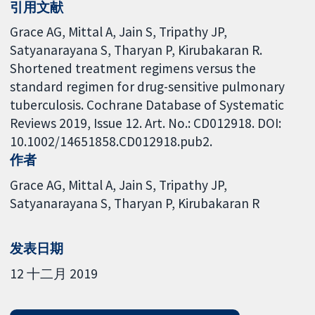
引用文献
Grace AG, Mittal A, Jain S, Tripathy JP,
Satyanarayana S, Tharyan P, Kirubakaran R.
Shortened treatment regimens versus the
standard regimen for drug-sensitive pulmonary
tuberculosis. Cochrane Database of Systematic
Reviews 2019, Issue 12. Art. No.: CD012918. DOI:
10.1002/14651858.CD012918.pub2.
作者
Grace AG
Mittal A
Jain S
Tripathy JP
Satyanarayana S
Tharyan P
Kirubakaran R
发表日期
12 十二月 2019