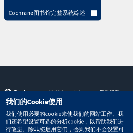
Cochrane图书馆完整系统综述
11-13 Cavendish
联系我们
Square
最新消息
我们的Cookie使用
可信任的证据
London
新闻办公室
知情决定
W1G 0AN
关于我们
我们使用必要的cookie来使我们的网站工作。我
更完善的医疗健
United Kingdom
工作机会
们还希望设置可选的分析cookie，以帮助我们进
康
Cochrane
行改进。除非您启用它们，否则我们不会设置可
Library