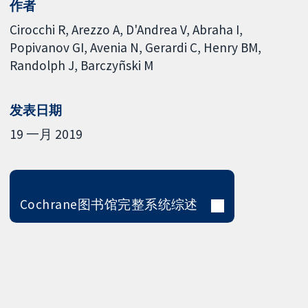
作者
Cirocchi R
Arezzo A
D'Andrea V
Abraha I
Popivanov GI
Avenia N
Gerardi C
Henry BM
Randolph J
Barczyñski M
发表日期
19 一月 2019
Cochrane图书馆完整系统综述