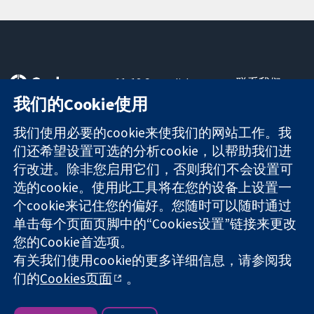
11-13 Cavendish
联系我们
Square
最新消息
我们的Cookie使用
可信任的证据
London
新闻办公室
知情决定
W1G 0AN
关于我们
我们使用必要的cookie来使我们的网站工作。我
更完善的医疗健
United Kingdom
工作机会
们还希望设置可选的分析cookie，以帮助我们进
康
Cochrane
行改进。除非您启用它们，否则我们不会设置可
Library
选的cookie。使用此工具将在您的设备上设置一
个cookie来记住您的偏好。您随时可以随时通过
单击每个页面页脚中的“Cookies设置”链接来更改
The Cochrane Collaboration is a charity (no. 1045921) and a
您的Cookie首选项。
company limited by guarantee (no. 03044323) registered in
有关我们使用cookie的更多详细信息，请参阅我
England & Wales. VAT registration number GB 718 2127 49.
们的
Cookies页面
。
版权所有：© 2026 Cochrane协作网
网站条款与条件
|
免责声明
|
隐私权
|
Cookie政策
|
Cookie设定